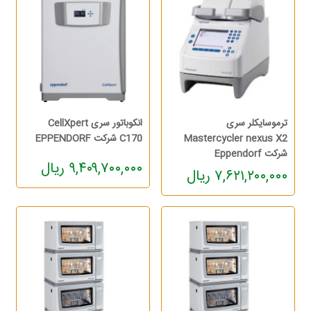
ترموسایکلر سری
انکوباتور سری CellXpert
Mastercycler nexus X2
C170 شرکت EPPENDORF
شرکت Eppendorf
۹,۴۰۹,۷۰۰,۰۰۰ ریال
۷,۶۲۱,۲۰۰,۰۰۰ ریال