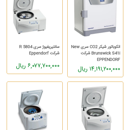
انکوباتور شیکر CO2 سری New
سانتیریفیوژ سری 5804 R
Brunswick S41i شرکت
شرکت Eppendorf
EPPENDORF
۶,۰۷۷,۷۰۰,۰۰۰ ریال
۱۴,۱۹۱,۲۰۰,۰۰۰ ریال