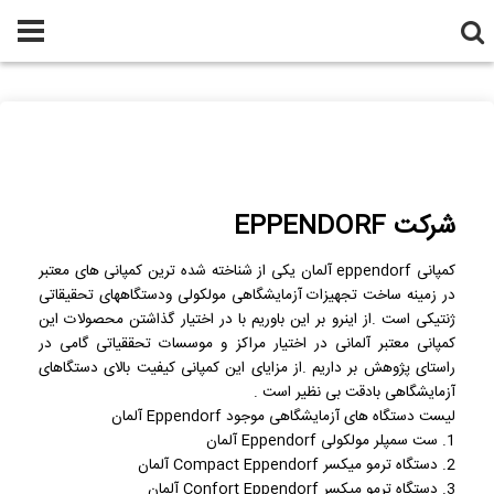
شرکت EPPENDORF
کمپانی eppendorf آلمان یکی از شناخته شده ترین کمپانی های معتبر
در زمینه ساخت تجهیزات آزمایشگاهی مولکولی ودستگاههای تحقیقاتی
ژنتیکی است .از اینرو بر این باوریم با در اختیار گذاشتن محصولات این
کمپانی معتبر آلمانی در اختیار مراکز و موسسات تحققیاتی گامی در
راستای پژوهش بر داریم .از مزایای این کمپانی کیفیت بالای دستگاهای
آزمایشگاهی بادقت بی نظیر است .
لیست دستگاه های آزمایشگاهی موجود Eppendorf آلمان
1. ست سمپلر مولکولی Eppendorf آلمان
2. دستگاه ترمو میکسر Compact Eppendorf آلمان
3. دستگاه ترمو میکسر Confort Eppendorf آلمان