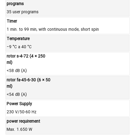
programs
35 user programs
Timer
1 min. to 99 min, with continuous mode, short spin
Temperature
−9 °C a 40 °C
rotor s-4-72 (4 × 250
ml)
<58 dB (A)
rotor fa-45-6-30 (6 × 50
ml)
<54 dB (A)
Power Supply
230 V/50-60 Hz
power requirement
Max. 1.650 W