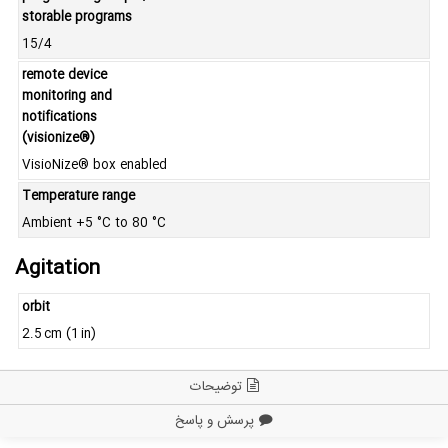
storable programs
15/4
remote device
monitoring and
notifications
(visionize®)
VisioNize® box enabled
Temperature range
Ambient +5 °C to 80 °C
Agitation
orbit
2.5 cm (1 in)
توضیحات
پرسش و پاسخ