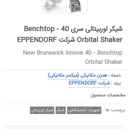
شیکر اوربیتالی سری 40 - Benchtop
Orbital Shaker شرکت EPPENDORF
New Brunswick Innova 40 - Benchtop
Orbital Shaker
دسته :
همزن مکانیکی (میکسر مکانیکی)
برند :
شرکت EPPENDORF
مشخصات محصول
برچسب ها :
تجهیزات آزمایشگاهی
شیکر
شیکر اوربیتالی