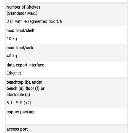
Number of Shelves
(Standard/ Max.)
3 (4 with 4-segmented door)/8
max. load/shelf
10 kg
max. load/rack
40 kg
data export interface
Ethernet
benchtop (b), under
bench (u), floor (f) or
stackable (s)
B, U, F, S (x2)
copper package
–
access port