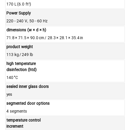
170 L (6.0 ft³)
Power Supply
220 – 240 V, 50 – 60 Hz
dimensions (w × d × h)
71.8 × 71.5 × 90.0 cm / 28.3 × 28.1 × 35.4 in
product weight
113 kg / 249 lb
high temperature
disinfection (htd)
140 °C
sealed inner glass doors
yes
segmented door options
4 segments
temperature control
increment