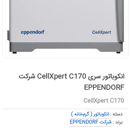
انکوباتور سری CellXpert C170 شرکت
EPPENDORF
CellXpert C170
دسته :
انکوباتور ( گرم‌خانه )
برند :
شرکت EPPENDORF