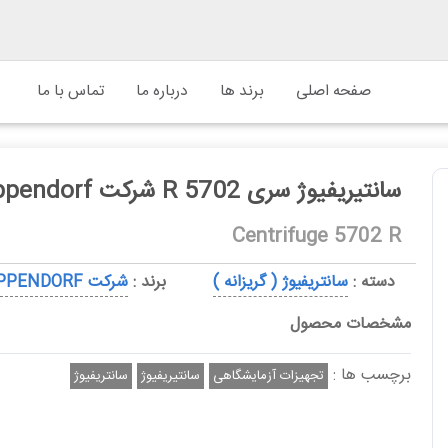
صفحه اصلی
برند ها
درباره ما
تماس با ما
سانتیریفیوژ سری 5702 R شرکت Eppendorf
Centrifuge 5702 R
دسته :
سانتریفیوژ ( گریزانه )
برند :
شرکت EPPENDORF
مشخصات محصول
برچسب ها :
تجهیزات آزمایشگاهی
سانتیریفیوژ
سانتریفیوژ