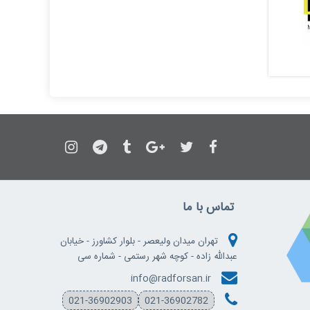
تماس با ما
تهران میدان ولیعصر - بلوار کشاورز - خیابان
عبدالله زاده - کوچه شهر رستمی - شماره سی
info@radforsan.ir
021-36902903
021-36902782