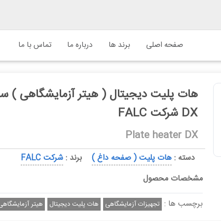
صفحه اصلی
برند ها
درباره ما
تماس با ما
هات پلیت دیجیتال ( هیتر آزمایشگاهی ) س
DX شرکت FALC
Plate heater DX
دسته :
هات پلیت ( صفحه داغ )
برند :
شرکت FALC
مشخصات محصول
برچسب ها :
تجهیزات آزمایشگاهی
هات پلیت دیجیتال
هیتر آزمایشگاهی