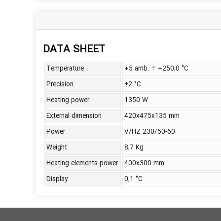
DATA SHEET
Temperature
+5 amb. ÷ +250,0 °C
Precision
±2 °C
Heating power
1350 W
External dimension
420x475x135 mm
Power
V/HZ 230/50-60
Weight
8,7 Kg
Heating elements power
400x300 mm
Display
0,1 °C