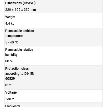
Dimensions (HxWxD)
220 x 105 x 330 mm
Weight
4.4 kg
Permissible ambient
temperature
5 - 40 °C
Permissible relative
humidity
80 %
Protection class
according to DIN EN
60529
IP 21
Voltage
230 V
Frequency