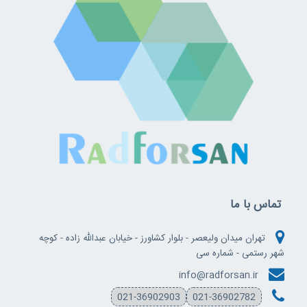
تماس با ما
تهران میدان ولیعصر - بلوار کشاورز - خیابان عبدالله زاده - کوچه
شهر رستمی - شماره سی
info@radforsan.ir
021-36902903
021-36902782