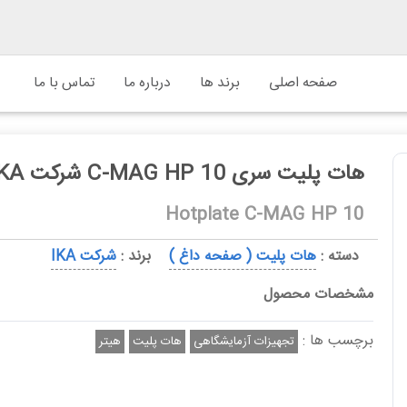
صفحه اصلی
برند ها
درباره ما
تماس با ما
هات پلیت سری C-MAG HP 10 شرکت IKA
Hotplate C-MAG HP 10
دسته :
هات پلیت ( صفحه داغ )
برند :
شرکت IKA
مشخصات محصول
برچسب ها :
تجهیزات آزمایشگاهی
هات پلیت
هیتر