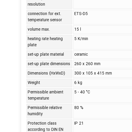
resolution
connection for ext.
ETS-D5
temperature sensor
volume max.
15 l
heating rate heating
5 K/min
plate
set-up plate material
ceramic
set-up plate dimensions
260 x 260 mm
Dimensions (HxWxD)
300 x 105 x 415 mm
Weight
6 kg
Permissible ambient
5 - 40 °C
temperature
Permissible relative
80 %
humidity
Protection class
IP 21
according to DIN EN