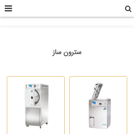
سترون ساز