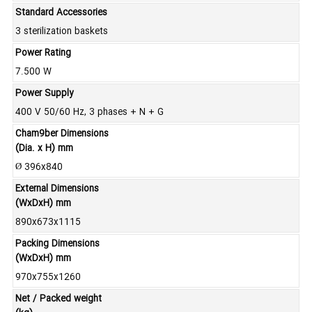
Standard Accessories
3 sterilization baskets
Power Rating
7.500 W
Power Supply
400 V 50/60 Hz, 3 phases + N + G
Cham9ber Dimensions
(Dia. x H) mm
Ø 396x840
External Dimensions
(WxDxH) mm
890x673x1115
Packing Dimensions
(WxDxH) mm
970x755x1260
Net / Packed weight