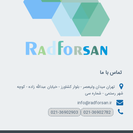
تماس با ما
تهران میدان ولیعصر - بلوار کشاورز - خیابان عبدالله زاده - کوچه
شهر رستمی - شماره سی
info@radforsan.ir
021-36902903
021-36902782