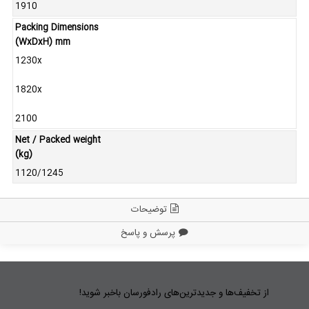
1910
Packing Dimensions
(WxDxH) mm
1230x
1820x
2100
Net / Packed weight
(kg)
1120/1245
توضیحات
پرسش و پاسخ
از تخفیف‌ها و جدیدترین‌های رادفورسان باخبر شوید!