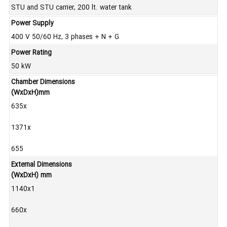
STU and STU carrier, 200 lt. water tank
Power Supply
400 V 50/60 Hz, 3 phases + N + G
Power Rating
50 kW
Chamber Dimensions
(WxDxH)mm
635x
1371x
655
External Dimensions
(WxDxH) mm
1140x1
660x