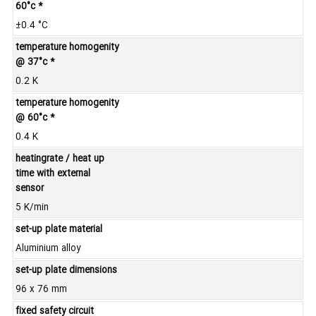
60°c *
±0.4 °C
temperature homogenity
@ 37°c *
0.2 K
temperature homogenity
@ 60°c *
0.4 K
heatingrate / heat up
time with external
sensor
5 K/min
set-up plate material
Aluminium alloy
set-up plate dimensions
96 x 76 mm
fixed safety circuit