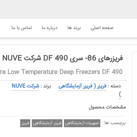
صفحه اصلی
برند ها
درباره ما
تماس با ما
فريزرهای 86- سری 490 DF شرکت NUVE
tra Low Temperature Deep Freezers DF 490
دسته :
فریزر ( فریزر آزمایشگاهی
برند :
شرکت NUVE
)
مشخصات محصول
برچسب ها :
تجهیزات آزمایشگاهی
فریزر آزمایشگاهی
فریزر