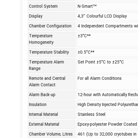
Control System
N-Smart™
Display
4,3’’ Colourful LCD Display
Chamber Configuration
4 Independent Compartments wit
Temperature
±3°C**
Homogeneity
Temperature Stability
±0.5°C**
Temperature Alarm
Set Point ±5°C to ±25°C
Range
Remote and Central
For all Alarm Conditions
Alarm Contact
Alarm Back-up
12-hour with Automatically Rech
Insulation
High Density Injected Polyuretha
Internal Material
Stainless Steel
External Material
Epoxy-polyester Powder Coated 
Chamber Volume, Litres
461 (Up to 32,000 cryotubes in