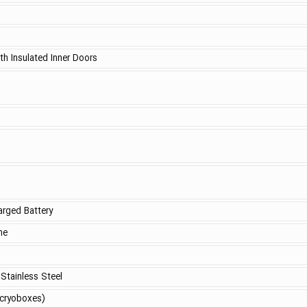
h Insulated Inner Doors
arged Battery
ne
Stainless Steel
 cryoboxes)