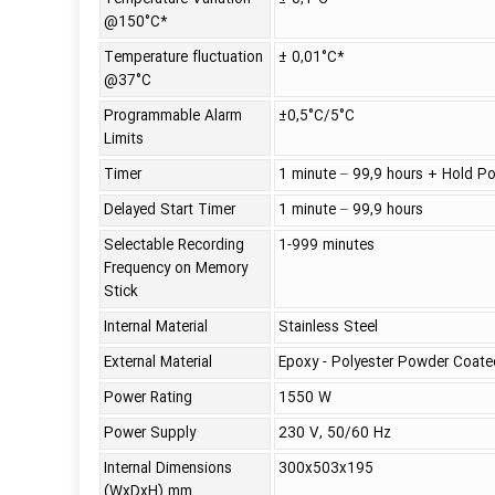
@150°C*
Temperature fluctuation
± 0,01°C*
@37°C
Programmable Alarm
±0,5°C/5°C
Limits
Timer
1 minute – 99,9 hours + Hold Po
Delayed Start Timer
1 minute – 99,9 hours
Selectable Recording
1-999 minutes
Frequency on Memory
Stick
Internal Material
Stainless Steel
External Material
Epoxy - Polyester Powder Coate
Power Rating
1550 W
Power Supply
230 V, 50/60 Hz
Internal Dimensions
300x503x195
(WxDxH) mm