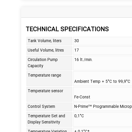
TECHNICAL SPECIFICATIONS
Tank Volume, liters
30
Useful Volume, litres
17
Circulation Pump
16 lt./min.
Capacity
Temperature range
Ambient Temp + 5°C to 99,9°C
Temperature sensor
Fe-Const
Control System
N-Prime™ Programmable Microp
Temperature Set and
0,1°C
Display Sensitivity
Temperature Variation
± 0,1°C*