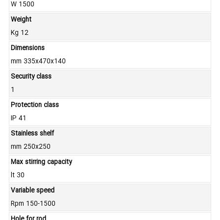
W 1500
Weight
Kg 12
Dimensions
mm 335x470x140
Security class
1
Protection class
IP 41
Stainless shelf
mm 250x250
Max stirring capacity
lt 30
Variable speed
Rpm 150-1500
Hole for rod