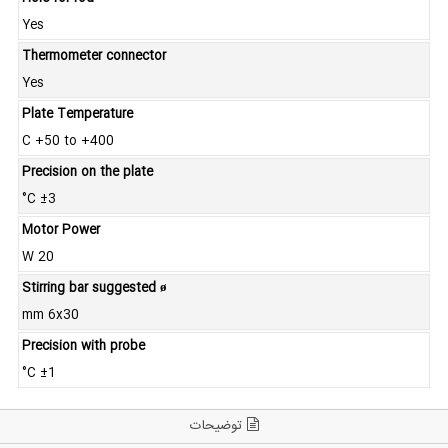
Yes
Thermometer connector
Yes
Plate Temperature
C +50 to +400
Precision on the plate
°C ±3
Motor Power
W 20
Stirring bar suggested ø
mm 6x30
Precision with probe
°C ±1
توضیحات