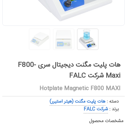
هات پليت مگنت دیجیتال سری F800-
Maxi شرکت FALC
Hotplate Magnetic F800 MAXI
دسته :
هات پلیت مگنت (هیتر استیرر)
برند :
شرکت FALC
مشخصات محصول