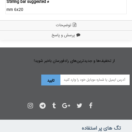
Stirring bar suggested ø
mm 6x20
توضیحات
پرسش و پاسخ
از تخفیف‌ها و جدیدترین‌های رادفورسان باخبر شوید!
تگ های پر استفاده