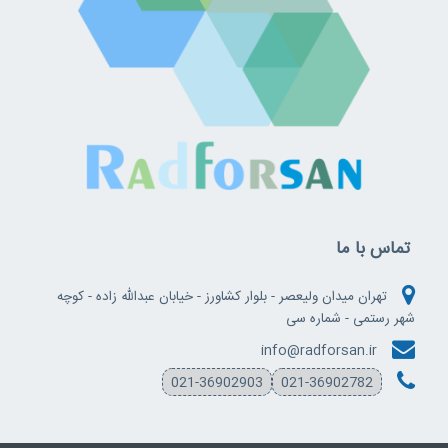
تماس با ما
تهران میدان ولیعصر - بلوار کشاورز - خیابان عبدالله زاده - کوچه
شهر رستمی - شماره سی
info@radforsan.ir
021-36902903
021-36902782