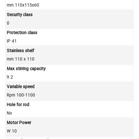
mm 110x115x60
Security class
0
Protection class
IP 41
Stainless shelf
mm 110 x 110
Max stirring capacity
lt 2
Variable speed
Rpm 100-1100
Hole for rod
No
Motor Power
W 10