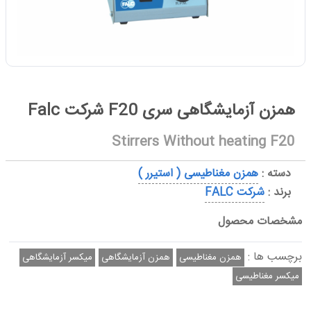
همزن آزمایشگاهی سری F20 شرکت Falc
Stirrers Without heating F20
دسته :
همزن مغناطیسی ( استیرر )
برند :
شرکت FALC
مشخصات محصول
برچسب ها :
همزن مغناطیسی
همزن آزمایشگاهی
میکسر آزمایشگاهی
میکسر مغناطیسی